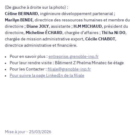
(De gauche à droite sur la photo) :
Céline BERNARD
, ingénieure développement partenarial ;
Marilyn BINDI
, directrice des ressources humaines et membre du
directoire ;
Diane JOLY
, assistante ;
H.M MICHAUD
, président du
directoire,
Micheline ÉCHARD
, chargée d’affaires ;
Thi ha Ni DO
,
chargée de mission administrative export,
Cécile CHABOT
,
directrice administrative et financière.
Pour en savoir plus :
entreprise.grenoble-inp.fr
Pour leur rendre visite : Bâtiment Z Phelma Minatec 6e étage
Pour les Contacter :
filiale@grenoble-inp.fr
Pour suivre la page LinkedIn de la filiale
Mise à jour - 25/03/2026